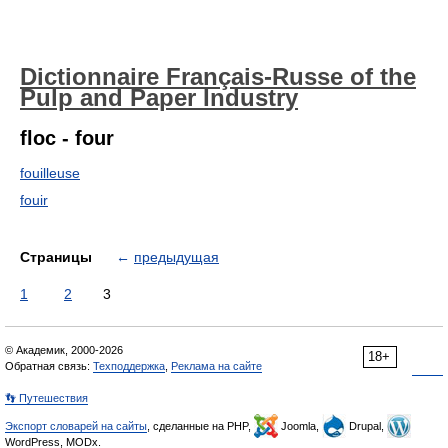
Dictionnaire Français-Russe of the
Pulp and Paper Industry
floc - four
fouilleuse
fouir
Страницы
←
предыдущая
1
2
3
© Академик, 2000-2026
18+
Обратная связь:
Техподдержка
,
Реклама на сайте
👣 Путешествия
Экспорт словарей на сайты
, сделанные на PHP,
Joomla,
Drupal,
WordPress, MODx.